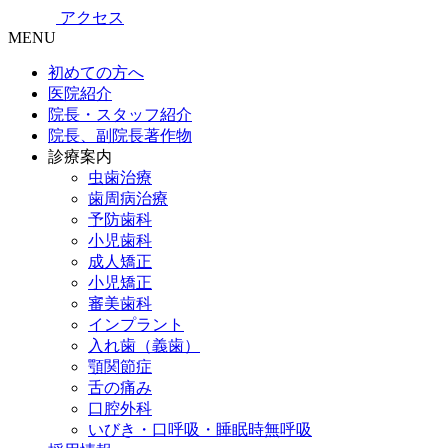
アクセス
MENU
初めての方へ
医院紹介
院長・スタッフ紹介
院長、副院長著作物
診療案内
虫歯治療
歯周病治療
予防歯科
小児歯科
成人矯正
小児矯正
審美歯科
インプラント
入れ歯（義歯）
顎関節症
舌の痛み
口腔外科
いびき・口呼吸・睡眠時無呼吸