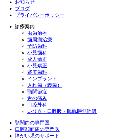
お知らせ
ブログ
プライバシーポリシー
診療案内
虫歯治療
歯周病治療
予防歯科
小児歯科
成人矯正
小児矯正
審美歯科
インプラント
入れ歯（義歯）
顎関節症
舌の痛み
口腔外科
いびき・口呼吸・睡眠時無呼吸
顎関節の専門医
口腔顔面痛の専門医
障がい児のサポート