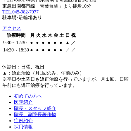
東急田園都市線「青葉台駅」より徒歩10分
TEL.045-982-7977
駐車場･駐輪場あり
アクセス
診療時間
月
火
水
木
金
土
日
祝
9:30～12:30
●
●
●
●
●
●
▲
／
14:30～18:30
●
●
●
●
●
●
／
／
休診日：日曜、祝日
▲：矯正治療（月1回のみ、午前のみ）
※平日や土曜日も矯正治療を行っていますが、月１回、日曜
午前にも矯正治療を行っています。
初めての方へ
医院紹介
院長・スタッフ紹介
院長、副院長著作物
症例紹介
採用情報