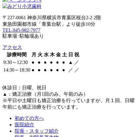
〒227-0061 神奈川県横浜市青葉区桜台2-2 2階
東急田園都市線「青葉台駅」より徒歩10分
TEL.045-982-7977
駐車場･駐輪場あり
アクセス
診療時間
月
火
水
木
金
土
日
祝
9:30～12:30
●
●
●
●
●
●
▲
／
14:30～18:30
●
●
●
●
●
●
／
／
休診日：日曜、祝日
▲：矯正治療（月1回のみ、午前のみ）
※平日や土曜日も矯正治療を行っていますが、月１回、日曜
午前にも矯正治療を行っています。
初めての方へ
医院紹介
院長・スタッフ紹介