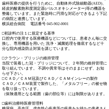
歯科医療の提供を行うために、自動体外式除細動器(AED)、
経皮的酸素飽和度測定器(パルスオキシメーター)等の機器を
整備しています。また緊急時に円滑な対応ができるよう下記
の病院と連携しています。
横浜総合病院 電話番号 045-902-0001
□初診料の注１に規定する基準
口腔内で使用する医療機器などについては、患者さん毎に交
換し、専用機器を用いた 洗浄・滅菌処理を徹底するなど十
分な院内感染防止対策を講じています。
□クラウン・ブリッジの維持管理
当院で装着した冠・ブリッジについて、２年間の維持管理に
取り組んでいます。 不調や異常等はそのままにせず、お知
らせ下さい。
□ＣＡＤ／ＣＡＭ冠及びＣＡＤ／ＣＡＭインレーの製作
ＣＡＤ／ＣＡＭ装置で製作した、「メタルフリー」の被せ物
を取り扱っています。
（保険適用となる範囲（歯の部位等）には制限があります。
□歯科治療時医療管理料
糖尿病、高血圧、虚血性心疾患等の疾患をお持ちの患者さん