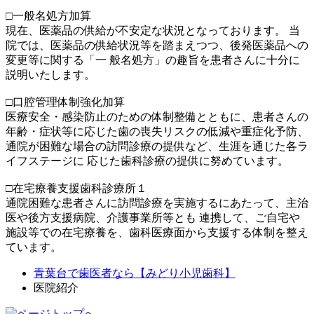
□一般名処方加算
現在、医薬品の供給が不安定な状況となっております。 当
院では、医薬品の供給状況等を踏まえつつ、後発医薬品への
変更等に関する「一 般名処方」の趣旨を患者さんに十分に
説明いたします。
□口腔管理体制強化加算
医療安全・感染防止のための体制整備とともに、患者さんの
年齢・症状等に応じた歯の喪失リスクの低減や重症化予防、
通院が困難な場合の訪問診療の提供など、生涯を通じた各ラ
イフステージに 応じた歯科診療の提供に努めています。
□在宅療養支援歯科診療所１
通院困難な患者さんに訪問診療を実施するにあたって、主治
医や後方支援病院、介護事業所等とも 連携して、ご自宅や
施設等での在宅療養を、歯科医療面から支援する体制を整え
ています。
青葉台で歯医者なら【みどり小児歯科】
医院紹介