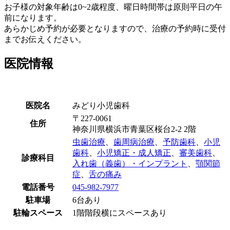
お子様の対象年齢は0~2歳程度、曜日時間帯は原則平日の午
前になります。
あらかじめ予約が必要となりますので、治療の予約時に受付
までお伝えください。
医院情報
医院名
みどり小児歯科
〒227-0061
住所
神奈川県横浜市青葉区桜台2-2 2階
虫歯治療
、
歯周病治療
、
予防歯科
、
小児
歯科
、
小児矯正・成人矯正
、
審美歯科
、
診療科目
入れ歯（義歯）・インプラント
、
顎関節
症
、
舌の痛み
電話番号
045-982-7977
駐車場
6台あり
駐輪スペース
1階階段横にスペースあり