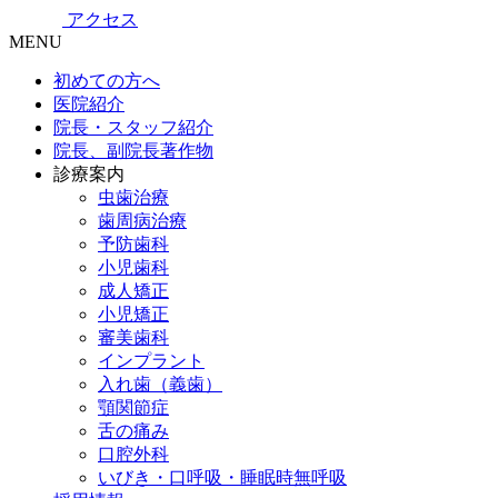
アクセス
MENU
初めての方へ
医院紹介
院長・スタッフ紹介
院長、副院長著作物
診療案内
虫歯治療
歯周病治療
予防歯科
小児歯科
成人矯正
小児矯正
審美歯科
インプラント
入れ歯（義歯）
顎関節症
舌の痛み
口腔外科
いびき・口呼吸・睡眠時無呼吸