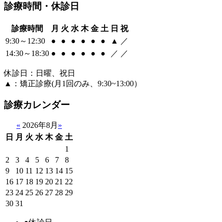
診療時間・休診日
診療時間
月
火
水
木
金
土
日
祝
9:30～12:30
●
●
●
●
●
●
▲
／
14:30～18:30
●
●
●
●
●
●
／
／
休診日：日曜、祝日
▲：矯正診療(月1回のみ、9:30~13:00）
診療カレンダー
«
2026年8月
»
日
月
火
水
木
金
土
1
2
3
4
5
6
7
8
9
10
11
12
13
14
15
16
17
18
19
20
21
22
23
24
25
26
27
28
29
30
31