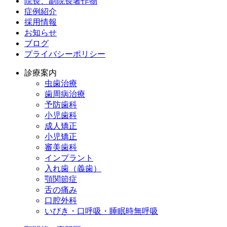
院長、副院長著作物
症例紹介
採用情報
お知らせ
ブログ
プライバシーポリシー
診療案内
虫歯治療
歯周病治療
予防歯科
小児歯科
成人矯正
小児矯正
審美歯科
インプラント
入れ歯（義歯）
顎関節症
舌の痛み
口腔外科
いびき・口呼吸・睡眠時無呼吸