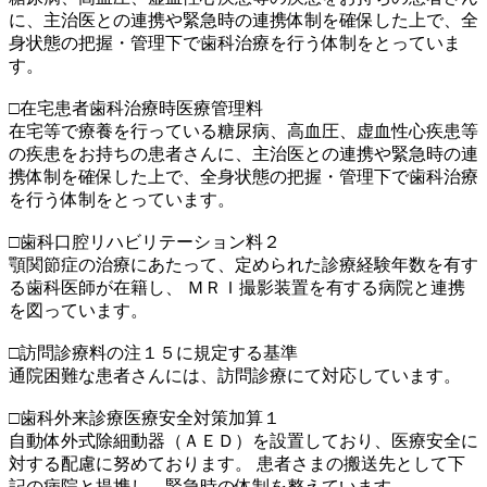
に、主治医との連携や緊急時の連携体制を確保した上で、全
身状態の把握・管理下で歯科治療を行う体制をとっていま
す。
□在宅患者歯科治療時医療管理料
在宅等で療養を行っている糖尿病、高血圧、虚血性心疾患等
の疾患をお持ちの患者さんに、主治医との連携や緊急時の連
携体制を確保した上で、全身状態の把握・管理下で歯科治療
を行う体制をとっています。
□歯科口腔リハビリテーション料２
顎関節症の治療にあたって、定められた診療経験年数を有す
る歯科医師が在籍し、 ＭＲＩ撮影装置を有する病院と連携
を図っています。
□訪問診療料の注１５に規定する基準
通院困難な患者さんには、訪問診療にて対応しています。
□歯科外来診療医療安全対策加算１
自動体外式除細動器（ＡＥＤ）を設置しており、医療安全に
対する配慮に努めております。 患者さまの搬送先として下
記の病院と提携し、緊急時の体制を整えています。