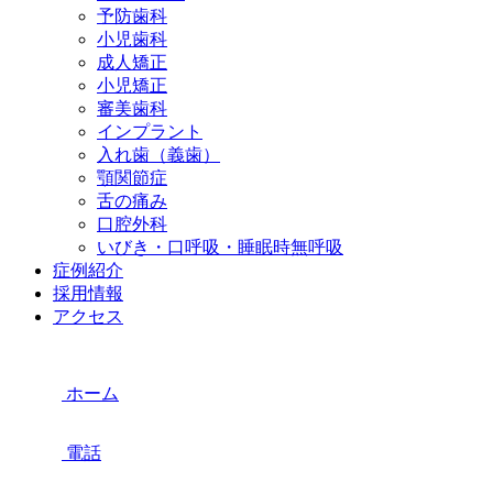
予防歯科
小児歯科
成人矯正
小児矯正
審美歯科
インプラント
入れ歯（義歯）
顎関節症
舌の痛み
口腔外科
いびき・口呼吸・睡眠時無呼吸
症例紹介
採用情報
アクセス
ホーム
電話