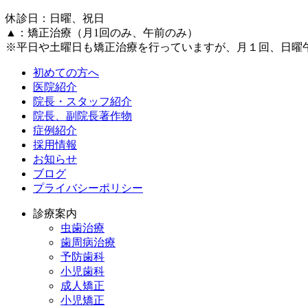
休診日：日曜、祝日
▲：矯正治療（月1回のみ、午前のみ）
※平日や土曜日も矯正治療を行っていますが、月１回、日曜
初めての方へ
医院紹介
院長・スタッフ紹介
院長、副院長著作物
症例紹介
採用情報
お知らせ
ブログ
プライバシーポリシー
診療案内
虫歯治療
歯周病治療
予防歯科
小児歯科
成人矯正
小児矯正