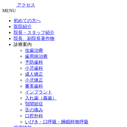
アクセス
MENU
初めての方へ
医院紹介
院長・スタッフ紹介
院長、副院長著作物
診療案内
虫歯治療
歯周病治療
予防歯科
小児歯科
成人矯正
小児矯正
審美歯科
インプラント
入れ歯（義歯）
顎関節症
舌の痛み
口腔外科
いびき・口呼吸・睡眠時無呼吸