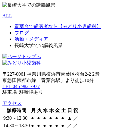
ALL
青葉台で歯医者なら【みどり小児歯科】
ブログ
活動・メディア
長崎大学での講義風景
〒227-0061 神奈川県横浜市青葉区桜台2-2 2階
東急田園都市線「青葉台駅」より徒歩10分
TEL.045-982-7977
駐車場･駐輪場あり
アクセス
診療時間
月
火
水
木
金
土
日
祝
9:30～12:30
●
●
●
●
●
●
▲
／
14:30～18:30
●
●
●
●
●
●
／
／