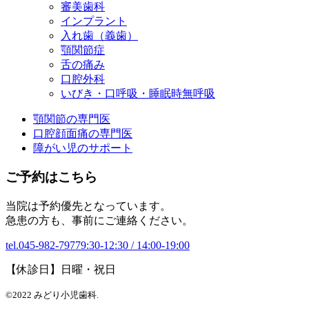
審美歯科
インプラント
入れ歯（義歯）
顎関節症
舌の痛み
口腔外科
いびき・口呼吸・睡眠時無呼吸
顎関節の専門医
口腔顔面痛の専門医
障がい児のサポート
ご予約はこちら
当院は予約優先となっています。
急患の方も、事前にご連絡ください。
tel.045-982-7977
9:30-12:30 / 14:00-19:00
【休診日】日曜・祝日
©2022 みどり小児歯科.