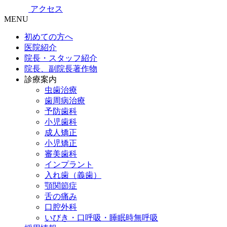
アクセス
MENU
初めての方へ
医院紹介
院長・スタッフ紹介
院長、副院長著作物
診療案内
虫歯治療
歯周病治療
予防歯科
小児歯科
成人矯正
小児矯正
審美歯科
インプラント
入れ歯（義歯）
顎関節症
舌の痛み
口腔外科
いびき・口呼吸・睡眠時無呼吸