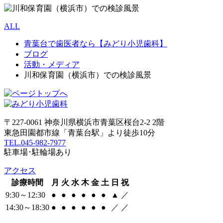
ALL
青葉台で歯医者なら【みどり小児歯科】
ブログ
活動・メディア
川和保育園（横浜市）での検診風景
〒227-0061 神奈川県横浜市青葉区桜台2-2 2階
東急田園都市線「青葉台駅」より徒歩10分
TEL.045-982-7977
駐車場･駐輪場あり
アクセス
診療時間
月
火
水
木
金
土
日
祝
9:30～12:30
●
●
●
●
●
●
▲
／
14:30～18:30
●
●
●
●
●
●
／
／